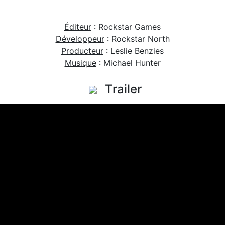
Éditeur
: Rockstar Games
Développeur
: Rockstar North
Producteur
: Leslie Benzies
Musique
: Michael Hunter
Trailer